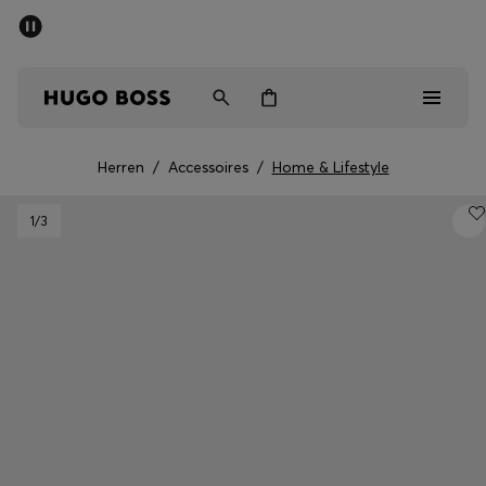
SOMMER-SALE
Kostenloser Versand ab 99 €
Herren
Damen
Kinder
Herren
/
Accessoires
/
Home & Lifestyle
Herren
1
/3
Damen
Kinder
Geschenke
Entdecken
Sale