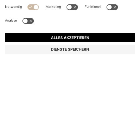
SCHWARZES HANDTUCH AUS BAUMWOLLE MIT
LOGO-STICKEREI
€ 39,00
Preis inkl. MwSt.
Farbe:
Schwarz
Lieferung in
2-3 Werktagen
GRÖSSE ONESI
IN DEN WARENKORB