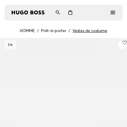
HOMME
/
Prêt-à-porter
/
Vestes de costume
Homme
1
/6
Femme
Cadeaux
Découvrez
Connexion / Inscription
Favoris (
Articles)