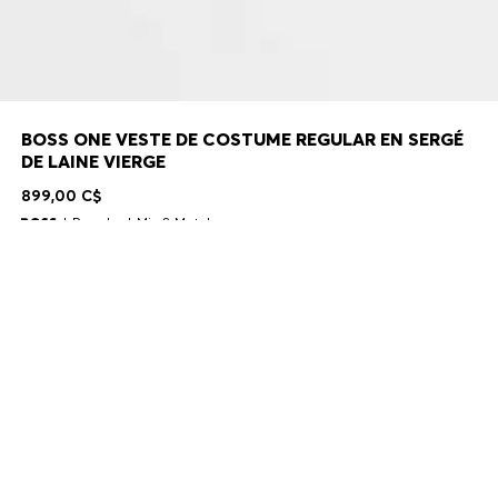
BOSS ONE VESTE DE COSTUME REGULAR EN SERGÉ
DE LAINE VIERGE
899,00 C$
Regular
Mix & Match
Couleur:
Noir
Livraison en 2 à 9 jours ouvrables
TAILLE
AJOUTER AU PANIER