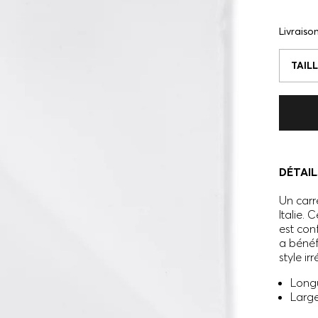
Livraiso
TAILL
DÉTAIL
Un carr
Italie.
est con
a bénéf
style ir
Longu
Large