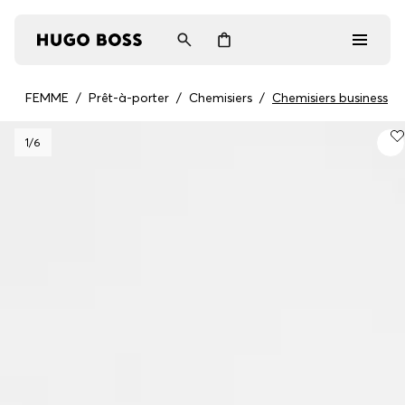
FEMME
/
Prêt-à-porter
/
Chemisiers
/
Chemisiers business
Homme
1
/6
Femme
Cadeaux
Découvrez
Connexion / Inscription
Favoris (
Articles)