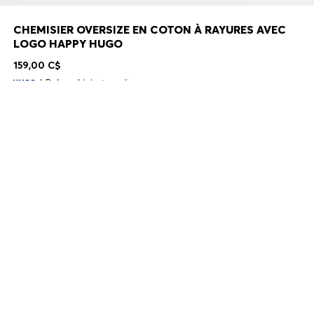
CHEMISIER OVERSIZE EN COTON À RAYURES AVEC
LOGO HAPPY HUGO
159,00 C$
Relaxed
Juste en ligne
Couleur:
Fantaisie
Livraison en 2 à 9 jours ouvrables
TAILLE
AJOUTER AU PANIER