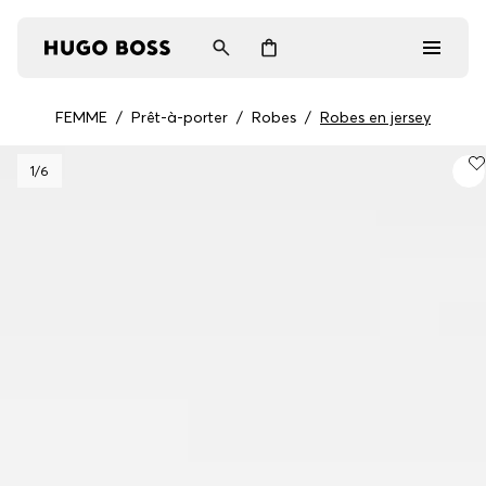
FEMME
/
Prêt-à-porter
/
Robes
/
Robes en jersey
Homme
1
/6
Femme
Cadeaux
Découvrez
Connexion / Inscription
Favoris (
Articles)