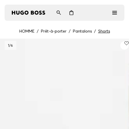
HOMME
/
Prêt-à-porter
/
Pantalons
/
Shorts
Homme
1
/6
Femme
Cadeaux
Découvrez
Connexion / Inscription
Favoris (
Articles)