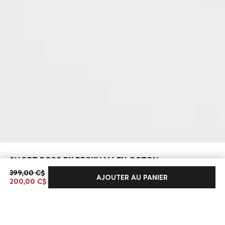
SHORT BOSS BY BECKHAM EN COTON
399,00 C$
399,00 C$
200,00 C$
AJOUTER AU PANIER
200,00 C$
Dernières offre -49%
Couleur:
Blanc