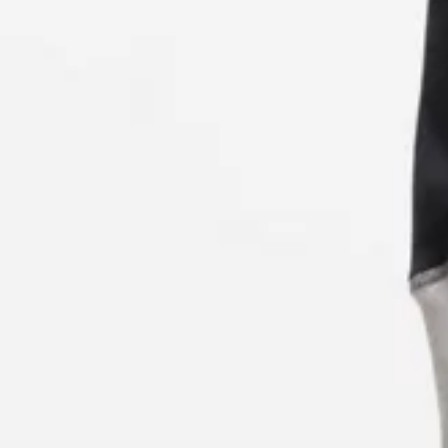
Contact et service
Magasins
Langue (
CA C$
)