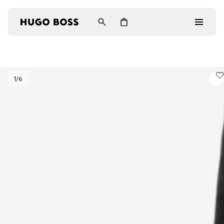
Homme
1
/6
Femme
Cadeaux
Découvrez
Connexion / Inscription
Favoris (
Articles)