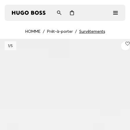
HOMME
/
Prêt-à-porter
/
Survêtements
Homme
1
/5
Femme
Cadeaux
Découvrez
Connexion / Inscription
Favoris (
Articles)