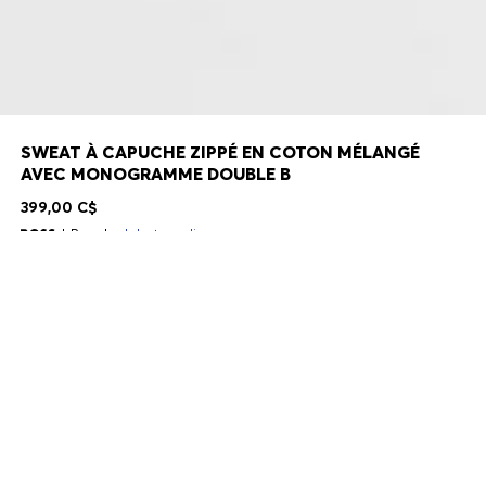
SWEAT À CAPUCHE ZIPPÉ EN COTON MÉLANGÉ
AVEC MONOGRAMME DOUBLE B
399,00 C$
Regular
Juste en ligne
Couleur:
Bleu foncé
+
2
Livraison en 2 à 9 jours ouvrables
TAILLE