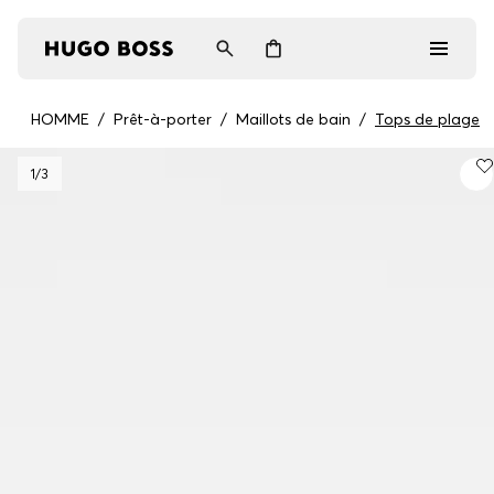
HOMME
/
Prêt-à-porter
/
Maillots de bain
/
Tops de plage
Homme
1
/3
Femme
Cadeaux
Découvrez
Connexion / Inscription
Favoris (
Articles)