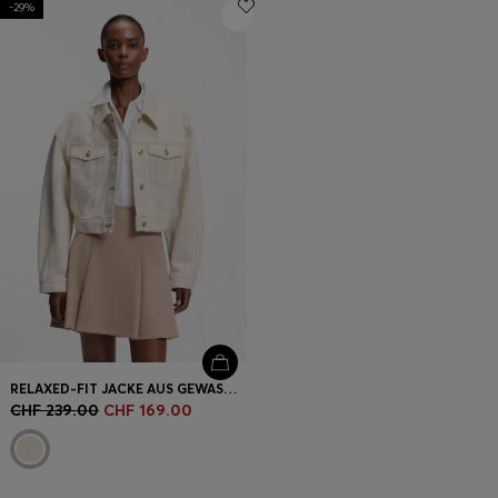
-29%
Login / Jetzt registrieren
Favorit (
Artikel)
FAQ & Hilfe
Store Locator
Sprache (
CH CHF
)
RELAXED-FIT JACKE AUS GEWASCHENEM ECRU-DENIM
CHF 239.00
CHF 169.00