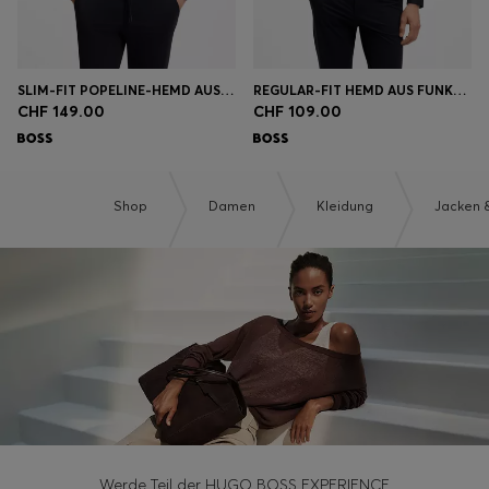
SLIM-FIT POPELINE-HEMD AUS BÜGELLEICHTEM BAUMWOLL-MIX
REGULAR-FIT HEMD AUS FUNKTIONALEM STRETCH-TWILL
CHF 149.00
CHF 109.00
Shop
Damen
Kleidung
Jacken 
Werde Teil der HUGO BOSS EXPERIENCE