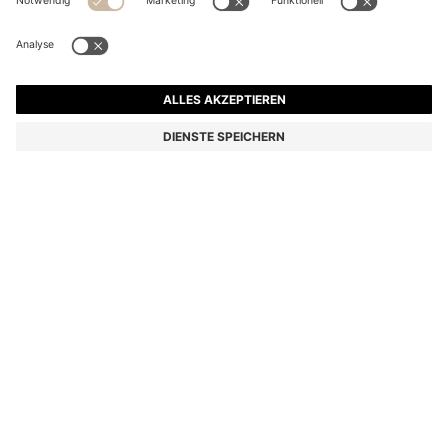
BOSS BY BECKHAM POLOSHIRT AUS BAUMWOLL-
MIX MIT SEIDE
CHF 239.00
CHF 144.00
Preis inkl. MwSt.
-39%
Regular-Fit
Farbe:
Hellgelb
Lieferung in
3-4 Werktagen
GRÖSSE
IN DEN WARENKORB