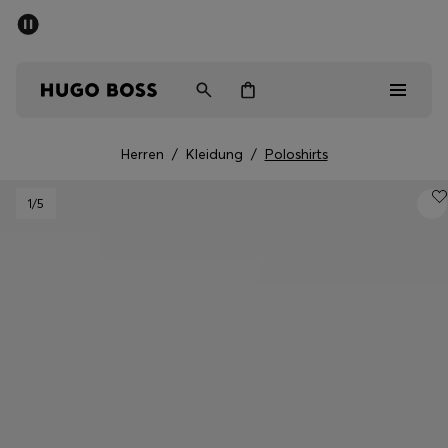
SOMMER-SALE
Kostenloser Versand ab CHF 99
Herren
Damen
Kinder
Herren
/
Kleidung
/
Poloshirts
Herren
1
/5
Damen
Kinder
Geschenke
Entdecken
Sale