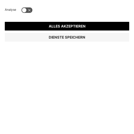
BOSS THE SCENT ELIXIR PARFUM INTENSE 100 ML
CHF 173.00
Preis inkl. MwSt.
Grundpreis CHF 173.00/100 ml
Farbe:
100 ml
Lieferung in
3-4 Werktagen
GRÖSSE ONESI
IN DEN WARENKORB