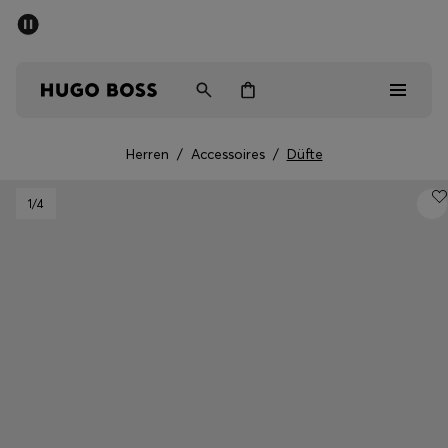
SOMMER-SALE
Kostenloser Versand ab CHF 99
Herren
Damen
Kinder
Herren
/
Accessoires
/
Düfte
Herren
1
/4
Damen
Kinder
Geschenke
Entdecken
Sale