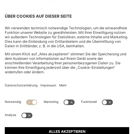
CAP AUS BAUMWOLL-TWILL MIT LOGO-STICKEREI