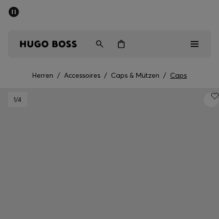
SOMMER-SALE
Kostenloser Versand ab CHF 99
Herren
Damen
Kinder
Herren
/
Accessoires
/
Caps & Mützen
/
Caps
Herren
1
/4
Damen
Kinder
Geschenke
Entdecken
Sale