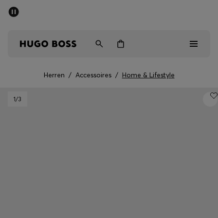
SOMMER-SALE
Kostenloser Versand ab CHF 99
Herren
Damen
Kinder
Herren
/
Accessoires
/
Home & Lifestyle
Herren
1
/3
Damen
Kinder
Geschenke
Entdecken
Sale