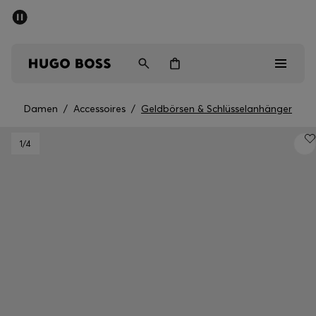
SOMMER-SALE
Kostenloser Versand ab CHF 99
Herren
Damen
Kinder
Damen
/
Accessoires
/
Geldbörsen & Schlüsselanhänger
Herren
1
/4
Damen
Kinder
Geschenke
Entdecken
Sale