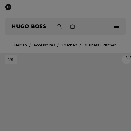
SOMMER-SALE
Kostenloser Versand ab CHF 99
Herren
Damen
Kinder
Herren
/
Accessoires
/
Taschen
/
Business-Taschen
Herren
1
/8
Damen
Kinder
Geschenke
Entdecken
Sale