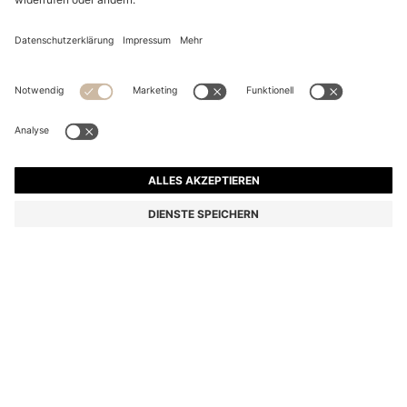
GENARBTE AKTENTASCHE AUS KUNSTLEDER MIT
SIGNATURE-STREIFEN-DETAILS
CHF 239.00
Preis inkl. MwSt.
Farbe:
Schwarz
Lieferung in
3-4 Werktagen