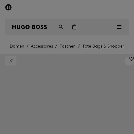
SOMMER-SALE
Kostenloser Versand ab CHF 99
Herren
Damen
Kinder
Damen
/
Accessoires
/
Taschen
/
Tote Bags & Shopper
Herren
1
/7
Damen
Kinder
Geschenke
Entdecken
Sale