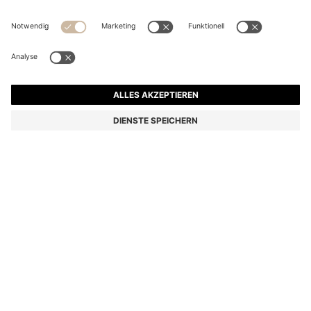
HANDTASCHE AUS KUNSTLEDER MIT MATELASSÉ-
STRUKTUR UND METALLENEM HERZANHÄNGER
CHF 189.00
Preis inkl. MwSt.
Farbe:
Schwarz
Lieferung in
3-4 Werktagen
GRÖSSE ONESI