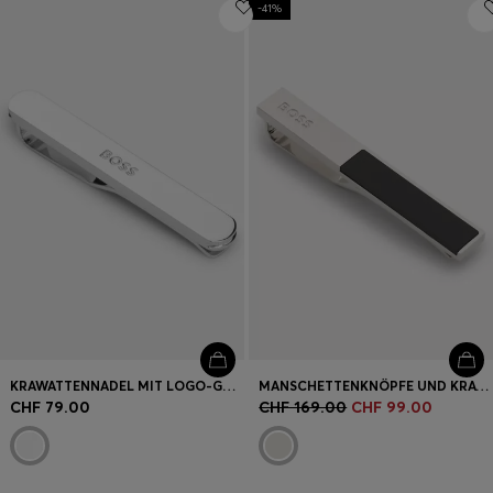
-41%
Login / Jetzt registrieren
Favorit (
Artikel)
FAQ & Hilfe
Store Locator
Sprache (
CH CHF
)
KRAWATTENNADEL MIT LOGO-GRAVUR
MANSCHETTENKNÖPFE UND KRAWATTENKLAMMER-SET MIT EMAILLE-EINSÄTZEN
CHF 79.00
CHF 169.00
CHF 99.00