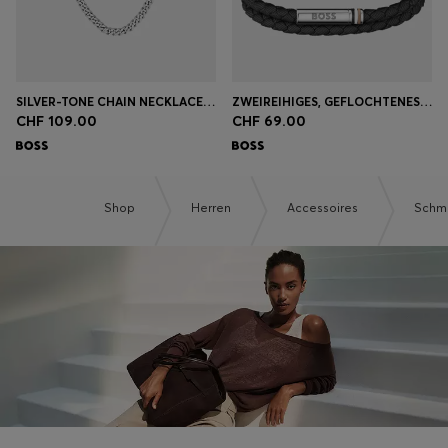
SILVER-TONE CHAIN NECKLACE WITH BRANDED MAGNETIC CLOSURE
ZWEIREIHIGES, GEFLOCHTENES ARMBAND IN SCHWARZ MIT LOGO-VERSCHLUSS
CHF 109.00
CHF 69.00
Shop
Herren
Accessoires
Schm