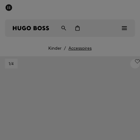
SOMMER-SALE
Kostenloser Versand ab CHF 99
Herren
Damen
Kinder
Kinder
/
Accessoires
Herren
1
/4
Damen
Kinder
Geschenke
Entdecken
Sale