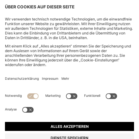
KIDS-CAP AUS BAUMWOLL-TWILL MIT LOGO-
AUFNÄHER