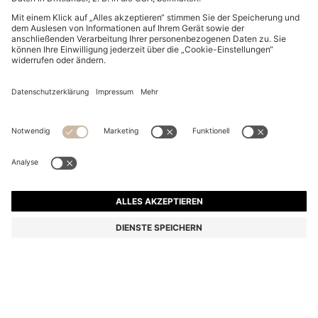
KIDS-POLOSHIRT AUS ELASTISCHEM BAUMWOLL-
PIQUÉ IM COLOUR-BLOCK-DESIGN
Ab
CHF 80.00
CHF 64.00
Preis inkl. MwSt.
-20%
Farbe:
Blau