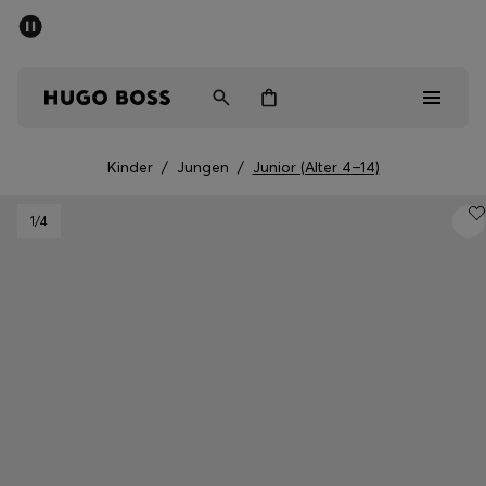
SOMMER-SALE
Kostenloser Versand ab CHF 99
Herren
Damen
Kinder
Kinder
/
Jungen
/
Junior (Alter 4–14)
Herren
1
/4
Damen
Kinder
Geschenke
Entdecken
Sale