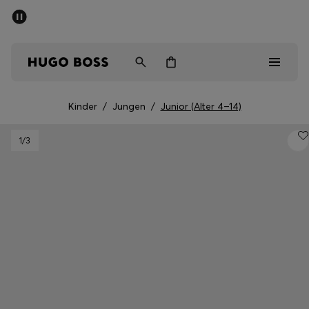
SOMMER-SALE
Kostenloser Versand ab CHF 99
Herren
Damen
Kinder
Kinder
/
Jungen
/
Junior (Alter 4–14)
Herren
1
/3
Damen
Kinder
Geschenke
Entdecken
Sale