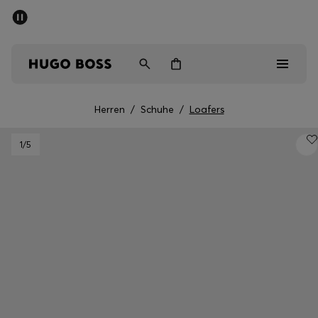
SOMMER-SALE
Kostenloser Versand ab CHF 99
Herren
Damen
Kinder
Herren
/
Schuhe
/
Loafers
Herren
1
/5
Damen
Kinder
Geschenke
Entdecken
Sale