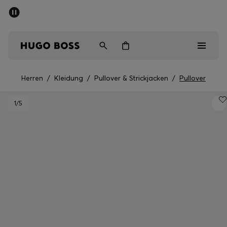
SOMMER-SALE
Kostenloser Versand ab CHF 99
Herren
Damen
Kinder
Herren
/
Kleidung
/
Pullover & Strickjacken
/
Pullover
Herren
1
/5
Damen
Kinder
Geschenke
Entdecken
Sale