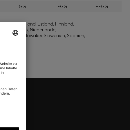
GG
EGG
EEGG
rk, Deutschland, Estland, Finnland,
o, Montenegro, Niederlande,
 Singapur, Slowakei, Slowenien, Spanien,