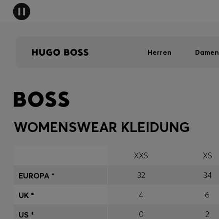
Herren
Damen
WOMENSWEAR KLEIDUNG
XXS
XS
32
34
EUROPA *
4
6
UK *
0
2
US *