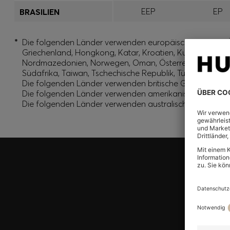
EEP
EP
BRASILIEN
*
Die folgenden Länder verwenden europäische Größen: Ägy
Griechenland, Hongkong, Katar, Kroatien, Kuwait, Indien
Nordmazedonien, Norwegen, Oman, Österreich, Polen, Por
Südafrika, Taiwan, Tschechische Republik, Türkei, Ukrain
Die folgenden Länder verwenden britische Größen: Verein
Die folgenden Länder verwenden amerikanische Größen:
Die folgenden Länder verwenden australische Größen: A
Werde Teil der HUGO BOSS EXPERIENCE
Registriere dich und sichere dir exklusive Angebote und
Einloggen/Registrieren