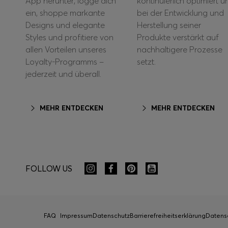
App herunter, logge dich
kontinuierlich optimiert u
ein, shoppe markante
bei der Entwicklung und
Designs und elegante
Herstellung seiner
Styles und profitiere von
Produkte verstärkt auf
allen Vorteilen unseres
nachhaltigere Prozesse
Loyalty-Programms –
setzt.
jederzeit und überall.
MEHR ENTDECKEN
MEHR ENTDECKEN
FOLLOW US
FAQ
Impressum
Datenschutz
Barrierefreiheitserklärung
Datens