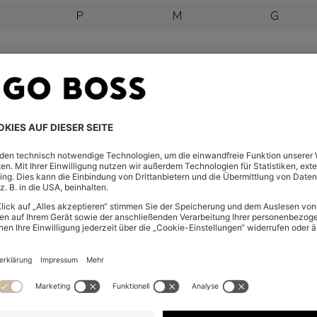
P
M
G
pten, Albanien, Andorra, Bahrain, Belgien, Bulgarien, Dänema
, Israel, Lettland, Litauen, Luxemburg, Macau, Malaysia, Monac
tugal, Rumänien, Saudi-Arabien, Schweden, Schweiz, Serbien,
e, Ungarn, Vereinigte Arabische Emirate
igtes Königreich, Irland
 Kanada (Englisch), USA
ustralien, Neuseeland
 Vorteile für Member.