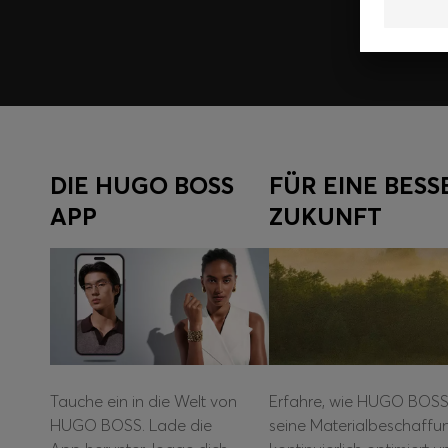
DIE HUGO BOSS
FÜR EINE BESS
APP
ZUKUNFT
Tauche ein in die Welt von
Erfahre, wie HUGO BOS
HUGO BOSS. Lade die
seine Materialbeschaffu