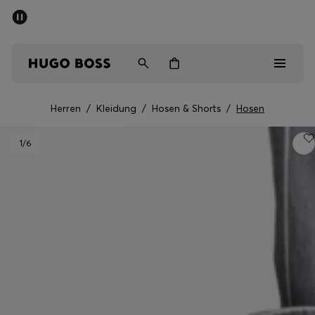
SOMMER-SALE
Kostenloser Versand ab CHF 99
Herren
Damen
Kinder
Herren
/
Kleidung
/
Hosen & Shorts
/
Hosen
Herren
1
/6
Damen
Kinder
Geschenke
Entdecken
Sale