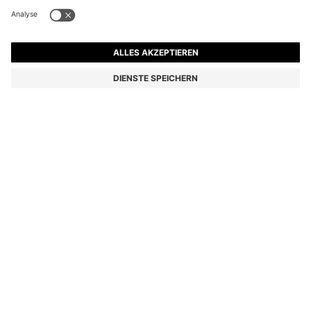
SLIM-FIT HOSE AUS ÜBERFÄRBTEM ELASTISCHEM
SATIN
CHF 139.00
CHF 97.00
Preis inkl. MwSt.
-30%
Slim-Fit
Online Special
Farbe:
Hellgrau
+
26
Lieferung in
3-4 Werktagen
GRÖSSE
IN DEN WARENKORB