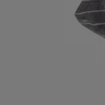
Login / Jetzt registrieren
Favorit (
Artikel)
FAQ & Hilfe
Store Locator
Sprache (
CH CHF
)