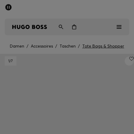
SOMMER-SALE
Kostenloser Versand ab CHF 99
Herren
Damen
Kinder
Damen
/
Accessoires
/
Taschen
/
Tote Bags & Shopper
Herren
1
/7
Damen
Kinder
Geschenke
Entdecken
Sale