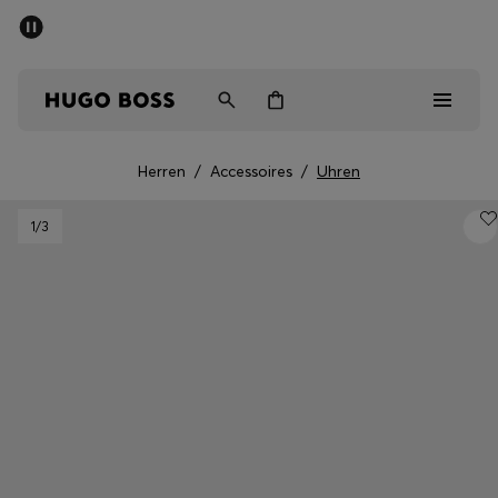
SOMMER-SALE
Kostenloser Versand ab CHF 99
Herren
Damen
Kinder
Herren
/
Accessoires
/
Uhren
Herren
1
/3
Damen
Kinder
Geschenke
Entdecken
Sale