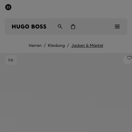
SOMMER-SALE
Kostenloser Versand ab CHF 99
Herren
Damen
Kinder
Herren
/
Kleidung
/
Jacken & Mäntel
Herren
1
/6
Damen
Kinder
Geschenke
Entdecken
Sale