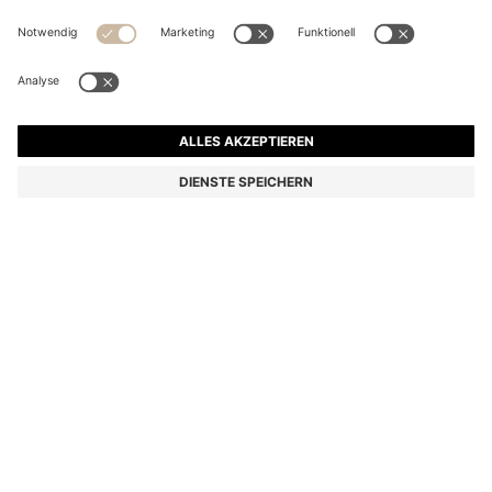
WASSERABWEISENDE JACKE AUS STRETCH-
MATERIAL
CHF 349.00
Preis inkl. MwSt.
Regular-Fit
Farbe:
Dunkelblau
Lieferung in
3-4 Werktagen
GRÖSSE