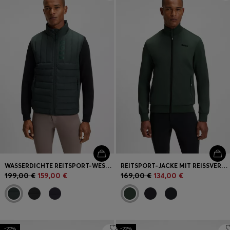
Login / Jetzt registrieren
Favorit (
Artikel)
FAQ & Hilfe
Store Locator
Sprache (
DE €
)
WASSERDICHTE REITSPORT-WESTE MIT VERTIKALEM LOGO-PRINT
REITSPORT-JACKE MIT REISSVERSCHLUSS UND SIGNATURE-STREIFEN-DETAILS
199,00 €
159,00 €
169,00 €
134,00 €
-20%
-22%