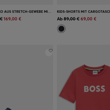
KINDER-SAKKO AUS STRETCH-GEWEBE MIT HAHNENTRITT-MUSTER
KIDS-SHORTS MIT CARGOTASC
einkauf
(Wähle deine
Schnelleinkauf
(Wähle dei
 €
169,00 €
Ab
89,00 €
69,00 €
Größe)