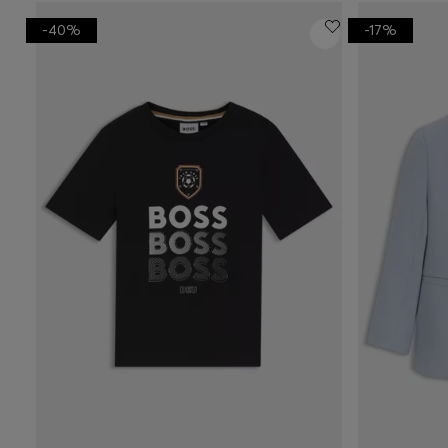
-40%
-17%