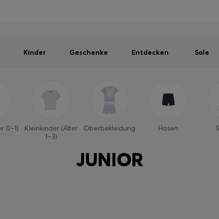
Herren
Damen
Kinder
SOMMER-SALE
Kostenloser Versand ab 99 €
|
Kostenlose Retoure
Kinder
Geschenke
Entdecken
Sale
r 0–1)
Kleinkinder (Alter
Oberbekleidung
Hosen
1–3)
JUNIOR