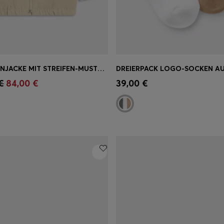
KIDS KAPUZENJACKE MIT STREIFEN-MUSTER AN DEN ÄRMELBÜNDCHEN
einkauf
(Wähle deine
Schnelleinkauf
(Wähle dei
€
84,00 €
39,00 €
Größe)