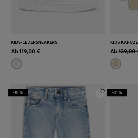
KIDS-LEDERSNEAKERS
Schnelleinkauf
(Wähle deine
Schnell
Ab
119,00 €
Ab
139,00 
Größe)
Größe)
-18%
-31%