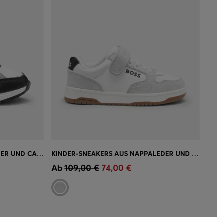
SNEAKERS FÜR KINDER AUS LEDER UND CANVAS MIT LOGO
KINDER-SNEAKERS AUS NAPPALEDER UND CANVAS MIT LOGO
ne
Schnelleinkauf
(Wähle deine
Ab
109,00 €
74,00 €
Größe)