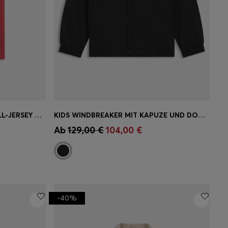
KINDER-T-SHIRT AUS BAUMWOLL-JERSEY MIT LOGO-PRINT
KIDS WINDBREAKER MIT KAPUZE UND DOUBLE-B-MONOGRAMM
ne
Schnelleinkauf
(Wähle deine
Ab
129,00 €
104,00 €
Größe)
-40%