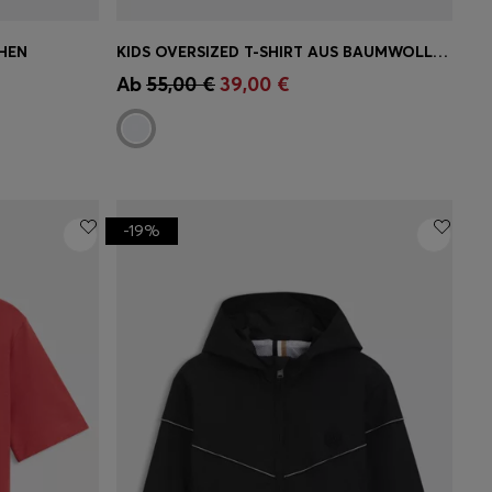
HEN
KIDS OVERSIZED T-SHIRT AUS BAUMWOLLE MIT GRAFISCHEM LOGO AUF DER RÜCKSEITE
ne
Schnelleinkauf
(Wähle deine
Ab
55,00 €
39,00 €
Größe)
-19%