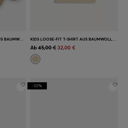
DREIERPACK LOGO-SOCKEN AUS BAUMWOLL-MIX FÜR KINDER
KIDS LOOSE-FIT T-SHIRT AUS BAUMWOLLE MIT LOGO-ARTWORK
ne
Schnelleinkauf
(Wähle deine
Ab
45,00 €
32,00 €
Größe)
-32%