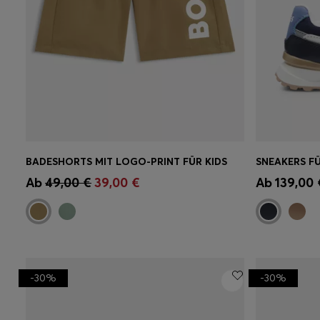
BADESHORTS MIT LOGO-PRINT FÜR KIDS
Schnelleinkauf
(Wähle deine
Schnell
Ab
49,00 €
39,00 €
Ab
139,00 
Größe)
Größe)
-30%
-30%