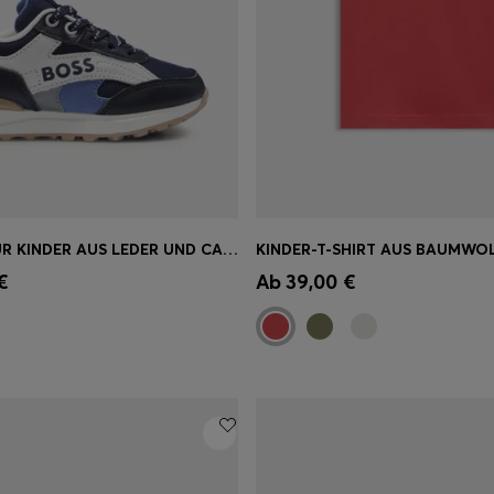
SNEAKERS FÜR KINDER AUS LEDER UND CANVAS MIT LOGO
einkauf
(Wähle deine
Schnelleinkauf
(Wähle dei
€
Ab
39,00 €
Größe)