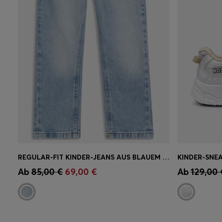
REGULAR-FIT KINDER-JEANS AUS BLAUEM STRETCH-DENIM
KINDER-SNE
Schnelleinkauf
(Wähle deine
Schnell
Ab
85,00 €
69,00 €
Ab
129,00 
Größe)
Größe)