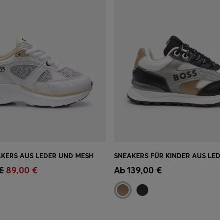
AKERS AUS LEDER UND MESH
einkauf
(Wähle deine
Schnelleinkauf
(Wähle dei
€
89,00 €
Ab
139,00 €
Größe)