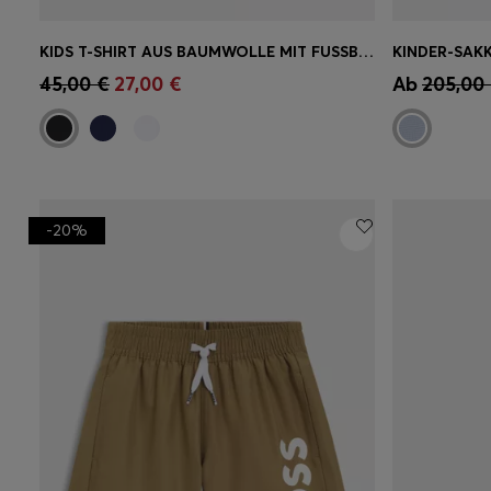
KIDS T-SHIRT AUS BAUMWOLLE MIT FUSSBALL-ARTWORK
Schnelleinkauf
(Wähle deine
Schnell
45,00 €
27,00 €
Ab
205,00
Größe)
Größe)
-20%