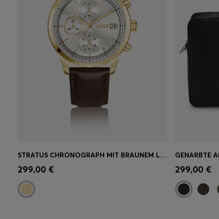
STRATUS CHRONOGRAPH MIT BRAUNEM LEDERARMBAND
Schnelleinkauf
(Wähle deine
Schnell
299,00 €
299,00 €
Größe)
Größe)