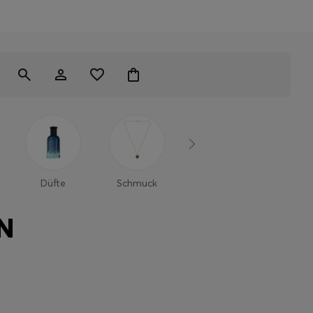
Düfte
Schmuck
Manschettenknöpfe
Brille
Sonnenbr
N