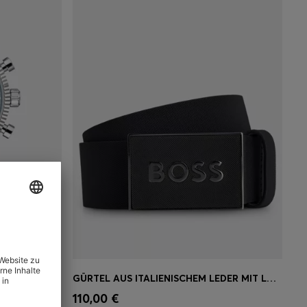
CANDOR CHRONOGRAPH MIT GERIFFELTER LÜNETTE UND BLAUEM ZIFFERBLATT
GÜRTEL AUS ITALIENISCHEM LEDER MIT LOGO-KOPPELSCHLIESSE
ne
Schnelleinkauf
(Wähle deine
110,00 €
Größe)