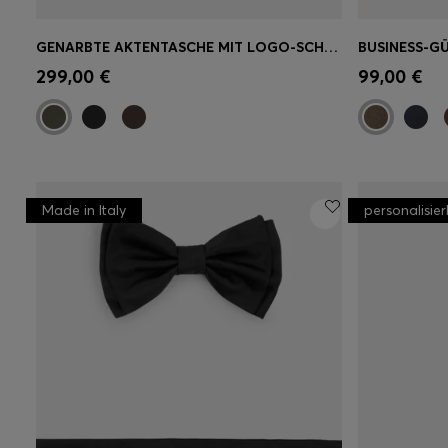
GENARBTE AKTENTASCHE MIT LOGO-SCHRIFTZUG
Schnelleinkauf
(Wähle deine
Schnell
299,00 €
99,00 €
Größe)
Größe)
Made in Italy
personalisie