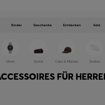
Herren
Damen
Kinder
SOMMER-SALE
Kostenloser Versand ab 99 €
|
Kostenlose Retoure
Kinder
Geschenke
Entdecken
Sale
Uhren
Gürtel
Caps & Mützen
Socken
ACCESSOIRES FÜR HERRE