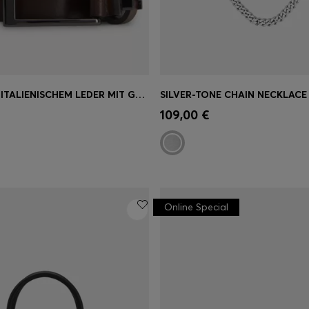
GÜRTEL AUS ITALIENISCHEM LEDER MIT GEBÜRSTETEN METALLDETAILS
einkauf
(Wähle deine
Schnelleinkauf
(Wähle dei
109,00 €
Größe)
Online Special