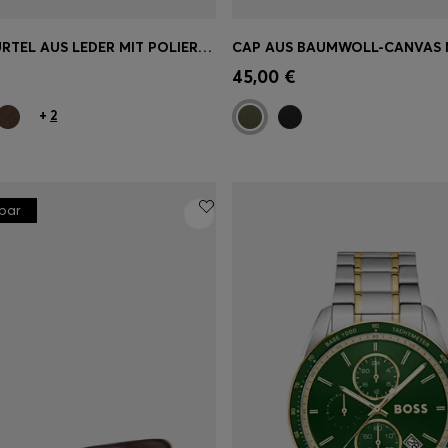
BUSINESS-GÜRTEL AUS LEDER MIT POLIERTER SCHLIESSE AUS METALL
einkauf
(Wähle deine
Schnelleinkauf
(Wähle dei
45,00 €
Größe)
+
2
rbar