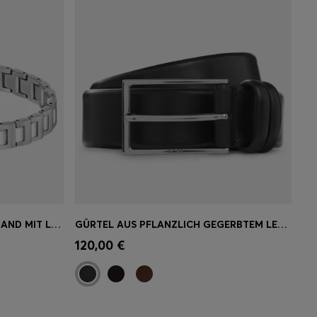
SILBERFARBENES GLIEDERARMBAND MIT LOGO AM VERSCHLUSS
GÜRTEL AUS PFLANZLICH GEGERBTEM LEDER MIT METALL-DETAILS
JETZT PERSONALISIEREN
ne
120,00 €