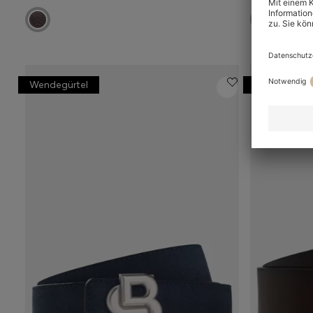
Wendegürtel
Made in Italy