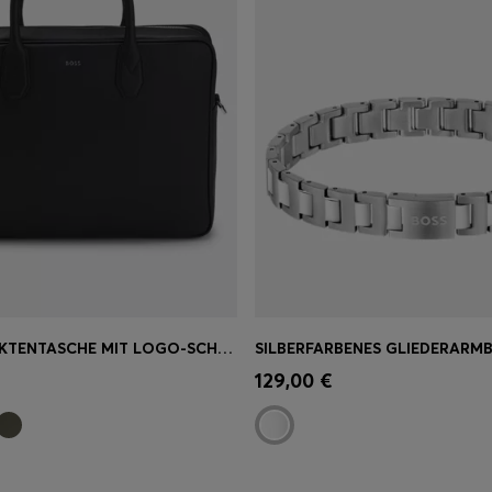
GENARBTE AKTENTASCHE MIT LOGO-SCHRIFTZUG
einkauf
(Wähle deine
Schnelleinkauf
(Wähle dei
129,00 €
Größe)