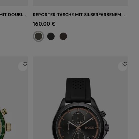
CAP AUS BAUMWOLL-CANVAS MIT DOUBLE-B-MONOGRAMM-BADGE
REPORTER-TASCHE MIT SILBERFARBENEM LOGO-SCHRIFTZUG
ne
Schnelleinkauf
(Wähle deine
160,00 €
Größe)