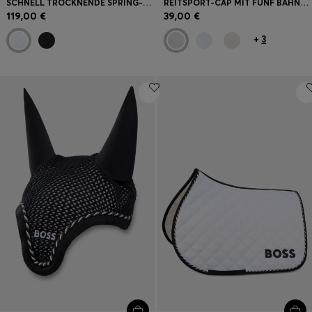
SCHNELL TROCKNENDE SPRING-SCHABRACKE MIT LOGO
REITSPORT-CAP MIT FÜNF BAHNEN UND LOGO-DETAILS
119,00 €
39,00 €
+
3