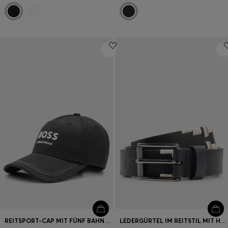
REITSPORT-CAP MIT FÜNF BAHNEN UND LOGO-DETAILS
LEDERGÜRTEL IM REITSTIL MIT HANDGESTICKTEN SIGNATURE-STREIFEN