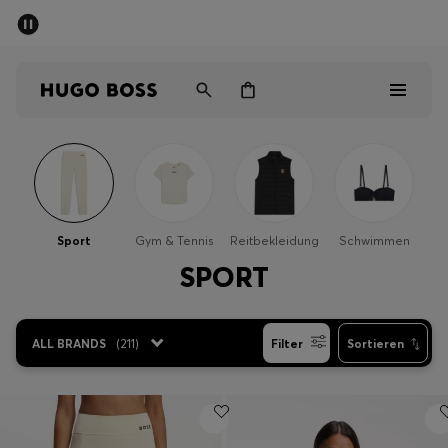
SOMMER-SALE
Kostenloser Versand ab 99 €
Herren
Damen
Kinder
Herren
Damen
Sport
Gym & Tennis
Reitbekleidung
Schwimmen
Kinder
SPORT
Geschenke
ALL BRANDS
(
211
)
Filter
Sortieren
Entdecken
Sale