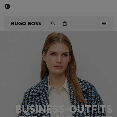
SOMMER-SALE
Kostenloser Versand ab 99 €
Herren
Damen
Kinder
Herren
Damen
Kinder
Geschenke
Entdecken
BUSINESS-OUTFITS
Sale