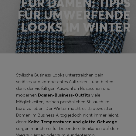
FÜR DAMEN: TIPPS
FÜR UMWERFENDE
Login / Jetzt registrieren
LOOKS IM WINTER
Favorit (
Artikel)
FAQ & Hilfe
Store Locator
Sprache (
DE €
)
Stylische Business-Looks unterstreichen dein
seriöses und kompetentes Auftreten – und bieten
dank der vielfältigen Auswahl an klassischen und
modernen
Damen-Business-Outfits
viele
Möglichkeiten, deinen persönlichen Stil auch im
Büro zu leben. Der Winter macht es stilbewussten
Damen im Business-Alltag jedoch nicht immer leicht,
denn:
Kalte Temperaturen und glatte Gehwege
sorgen manchmal für besondere Schikanen auf dem
Weg zur Arbeit oder zum Kundentermin.