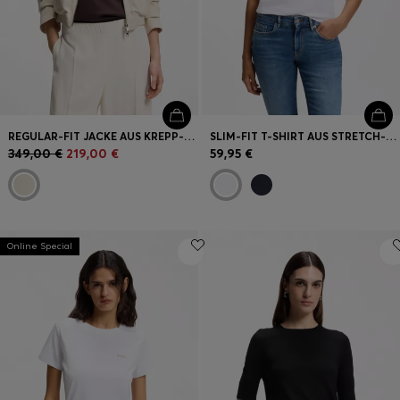
REGULAR-FIT JACKE AUS KREPP-GEWEBE MIT REISSVERSCHLUSS
SLIM-FIT T-SHIRT AUS STRETCH-BAUMWOLLE MIT LOGO-STICKEREI
349,00 €
219,00 €
59,95 €
Online Special