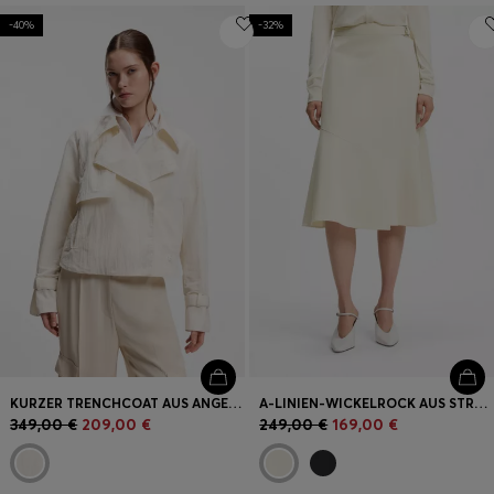
-40%
-32%
Login / Jetzt registrieren
Favorit (
Artikel)
FAQ & Hilfe
Store Locator
Sprache (
DE €
)
KURZER TRENCHCOAT AUS ANGERAUTEM KREPP
A-LINIEN-WICKELROCK AUS STRETCH-BAUMWOLLE
349,00 €
209,00 €
249,00 €
169,00 €