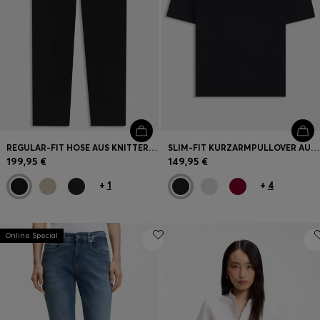
REGULAR-FIT HOSE AUS KNITTERFREIEM KREPP IN CROPPED-LÄNGE
SLIM-FIT KURZARMPULLOVER AUS SUPERFEINER MERINOWOLLE
199,95 €
149,95 €
+
1
+
4
Online Special