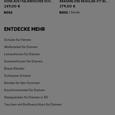
HOSE AUS ITALIENISCHER SCHURWOLLE MIT WEITEM BEINVERLAUF
KRAGENLOSE REGULAR-FIT BLUSE AUS STRETCH-SEIDE
249,00 €
279,00 €
| Seide
ENTDECKE MEHR
Schuhe für Herren
Wollmäntel für Damen
Leinenhosen für Damen
Sommerhosen für Damen
Blaue Kleider
Schwarze Schuhe
Kleider für den Sommer
Kaschmirmäntel für Damen
Steppjacken für Damen in XS
Taschen mit Reißverschluss für Damen