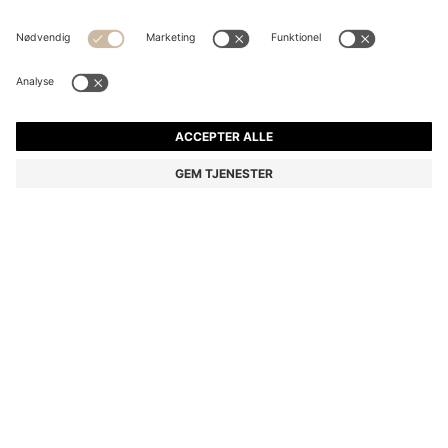
BUKSER MED SLIM FIT I OVERFARVET SATIN MED
STRÆK
kr 949,00
kr 650,00
Pris inkl. moms
-31%
Slim fit
Online Special
Farve:
Hvid
+
26
Levering indenfor
3-4 arbejdsdage
STØRRELSE