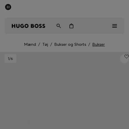
SUMMER SALE
Sendes gratis ved køb over kr 699,00
Mænd
Kvinder
Børn
Mænd
/
Tøj
/
Bukser og Shorts
/
Bukser
Mænd
1
/6
Kvinder
Børn
Gaver
Gå på opdagelse
Sale