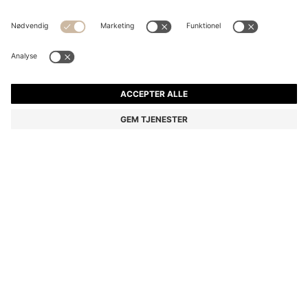
BUKSER MED SLIM FIT I OVERFARVET SATIN MED
STRÆK
kr 949,00
Pris inkl. moms
Slim fit
Online Special
Farve:
Beige
+
26
Levering indenfor
3-4 arbejdsdage
STØRRELSE