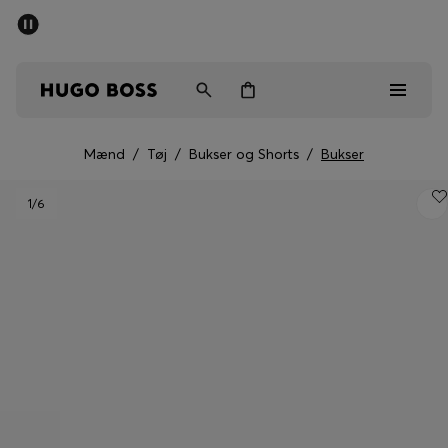
SUMMER SALE
Sendes gratis ved køb over kr 699,00
Mænd
Kvinder
Børn
Mænd
/
Tøj
/
Bukser og Shorts
/
Bukser
Mænd
1
/6
Kvinder
Børn
Gaver
Gå på opdagelse
Sale