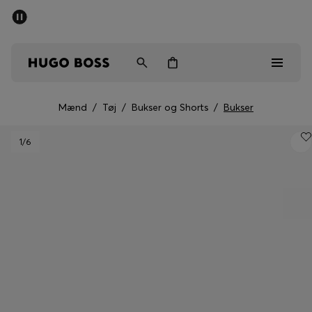
SUMMER SALE
Sendes gratis ved køb over kr 699,00
Mænd
Kvinder
Børn
Mænd
/
Tøj
/
Bukser og Shorts
/
Bukser
Mænd
1
/6
Kvinder
Børn
Gaver
Gå på opdagelse
Sale