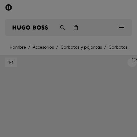
Rebajas
Envío gratuito a partir de € 79
Hombre
Mujer
Niños
Hombre
/
Accesorios
/
Corbatas y pajaritas
/
Corbatas
Rebajas
1
/4
Hombre
Mujer
Niños
Regalos
Descubrir