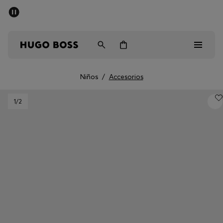
Rebajas
Envío gratuito a partir de € 79
Hombre
Mujer
Niños
Niños
/
Accesorios
Rebajas
1
/2
Hombre
Mujer
Niños
Regalos
Descubrir