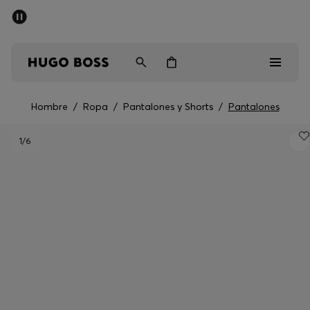
Rebajas
Envío gratuito a partir de € 79
Hombre
Mujer
Niños
Hombre
/
Ropa
/
Pantalones y Shorts
/
Pantalones
Rebajas
1
/6
Hombre
Mujer
Niños
Regalos
Descubrir