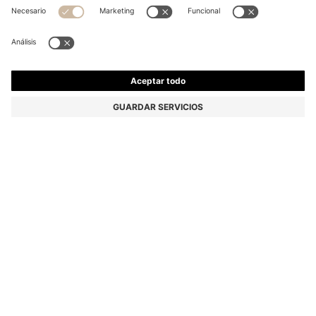
PANTALONES SLIM FIT DE RASO ELÁSTICO
SOBRETEÑIDO
119,95 €
79,00 €
Precio (IVA incluido)
-34%
Slim fit
Online Special
Color:
Plata
+
26
Entrega en
4-5 días laborables
TALLA
AÑADIR A LA CESTA