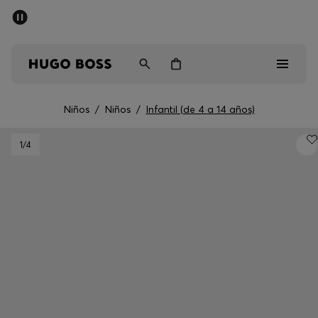
Rebajas
Envío gratuito a partir de € 79
Hombre
Mujer
Niños
Niños
/
Niños
/
Infantil (de 4 a 14 años)
Rebajas
1
/4
Hombre
Mujer
Niños
Regalos
Descubrir