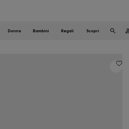
Uomo
Donna
Bambini
SALDI
Spedizione gratuita sopra i € 79
|
Resi gratuiti
Donna
Bambini
Regali
Scopri