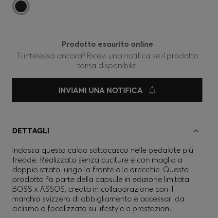
Prodotto esaurito online
Ti interessa ancora? Ricevi una notifica se il prodotto
torna disponibile.
INVIAMI UNA NOTIFICA
DETTAGLI
Indossa questo caldo sottocasco nelle pedalate più
fredde. Realizzato senza cuciture e con maglia a
doppio strato lungo la fronte e le orecchie. Questo
prodotto fa parte della capsule in edizione limitata
BOSS x ASSOS, creata in collaborazione con il
marchio svizzero di abbigliamento e accessori da
ciclismo e focalizzata su lifestyle e prestazioni.