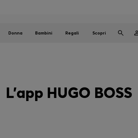
Uomo
Donna
Bambini
SALDI
Spedizione gratuita sopra i € 79
|
Resi gratuiti
Donna
Bambini
Regali
Scopri
L'app HUGO BOSS