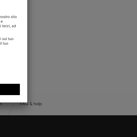
ri
FAQ & help