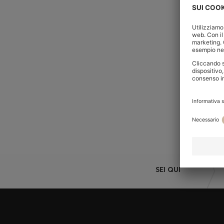
HAI BISOGNO D
ASSISTENZA?
Il nostro
Servizio clienti
sarà felice
SEI QUI