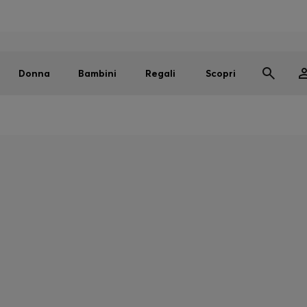
Uomo
Donna
Bambini
SALDI
Spedizione gratuita sopra i € 79
|
Resi gratuiti
Donna
Bambini
Regali
Scopri
BOSS
 POSSIAMO AIUT
Traccia il tuo ordine
Avvia il tuo reso