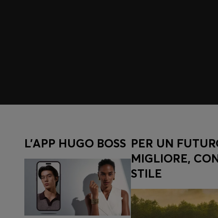
Entra in HUGO BOSS EXPERIENCE
Registrati per ottenere le offerte e i vantaggi esclusivi 
Accedi/Iscriviti
L'APP HUGO BOSS
PER UN FUTUR
MIGLIORE, CO
STILE