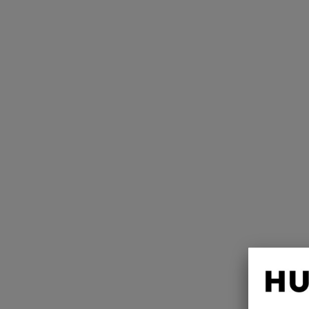
Reso e rimborso
Pagamento
Buoni regali e voucher
Taglie e vestibilità
Servizio
Prodotto e marchi
Sostenibilità