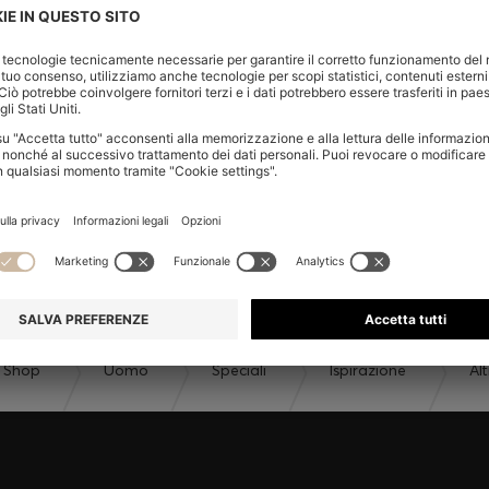
I ULTERIORE
 di offrire assistenza!
Shop
Uomo
Speciali
Ispirazione
Alt