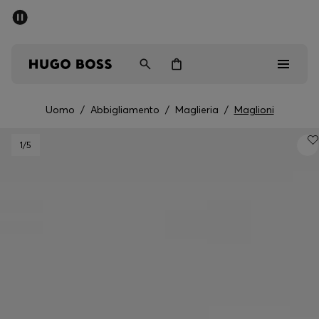
SALDI
Spedizione gratuita sopra i € 79
Uomo
Donna
Bambini
Uomo
/
Abbigliamento
/
Maglieria
/
Maglioni
Saldi
1
/5
Uomo
Donna
Bambini
Regali
Scopri