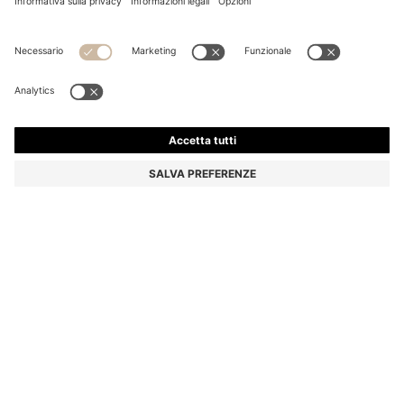
MAGLIONE IN MISTO COTONE CON PATCH CON
LOGO
€ 119,95
Prezzo IVA inclusa
Regular fit
Online Special
Colore:
Celeste
+
10
Consegna in
3-4 giorni lavorativi
TAGLIE