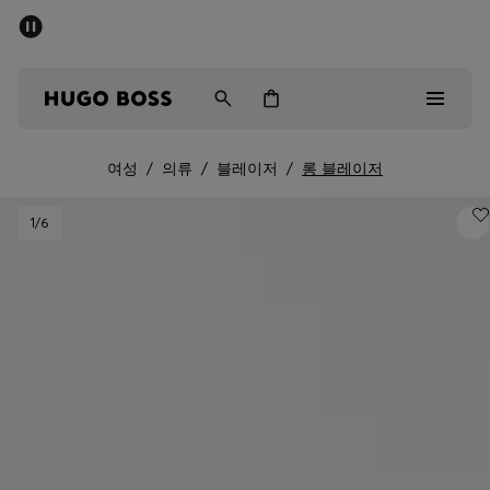
세일 - 최대 40% 할인
남성
여성
어린이
여성
/
의류
/
블레이저
/
롱 블레이저
Sale
1
/6
남성
여성
아동복
선물
컬렉션 보기