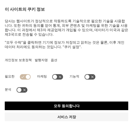
광택 트윌 슬림 핏 블레이저
₩ 1,050,000
₩ 1,050,000
제품 총 금액
장바구니에 추가
슬림 핏