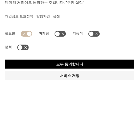
레드 로고 라벨 코튼 트윌 캡
₩ 80,000
₩ 80,000
제품 총 금액
장바구니에 추가
모든 성별
색상:
블랙
사이즈 ONESI