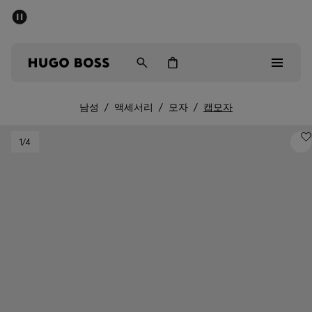
세일 - 최대 40% 할인
남성
여성
어린이
남성
/
액세서리
/
모자
/
캡모자
Sale
1
/4
남성
여성
아동복
선물
컬렉션 보기