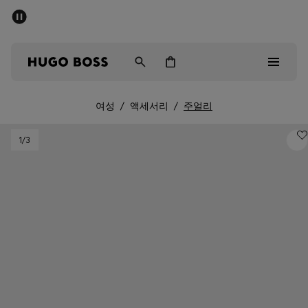
세일 - 최대 40% 할인
남성
여성
어린이
여성
/
액세서리
/
주얼리
Sale
1
/3
남성
여성
아동복
선물
컬렉션 보기