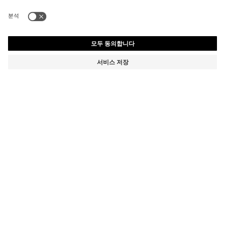
립스탑 원단 및 인조 누벅 소재의 키즈 스니커즈
부터
₩ 195,000
장바구니에 추가
부터
₩ 195,000
₩ 158,900
제품 총 금액
₩ 158,900
-30%
색상:
블랙
사이즈