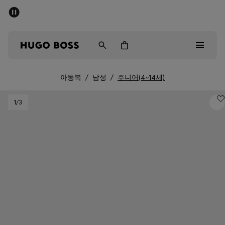
세일 - 최대 40% 할인
남성
여성
어린이
아동복
/
남성
/
주니어(4~14세)
Sale
1
/3
남성
여성
아동복
선물
컬렉션 보기