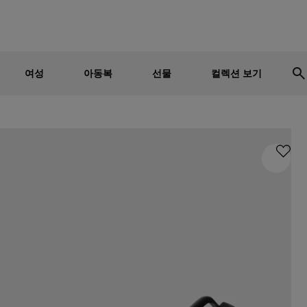
남성
여성
어린이
세일 - 최대 30% 할인
여성
아동복
선물
컬렉션 보기